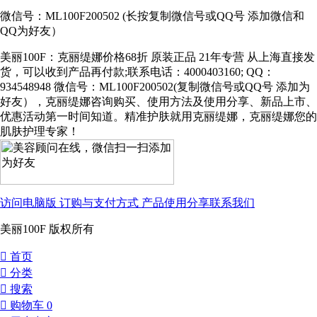
微信号：ML100F200502 (长按复制微信号或QQ号 添加微信和
QQ为好友）
美丽100F：克丽缇娜价格68折 原装正品 21年专营 从上海直接发
货，可以收到产品再付款;联系电话：4000403160; QQ：
934548948 微信号：ML100F200502(复制微信号或QQ号 添加为
好友），克丽缇娜咨询购买、使用方法及使用分享、新品上市、
优惠活动第一时间知道。精准护肤就用克丽缇娜，克丽缇娜您的
肌肤护理专家！
访问电脑版
订购与支付方式
产品使用分享
联系我们
美丽100F 版权所有
󰀁
首页
󰀂
分类
󰀃
搜索
󰀄
购物车
0