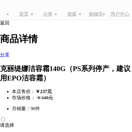
首页
分类
搜索
购物车
用户中心
返回
商品详情
分享
克丽缇娜洁容霜140G（PS系列停产，建议
用EPO洁容霜）
本店售价：
￥237元
市场价格：
￥348元
月销量：90件
请选择