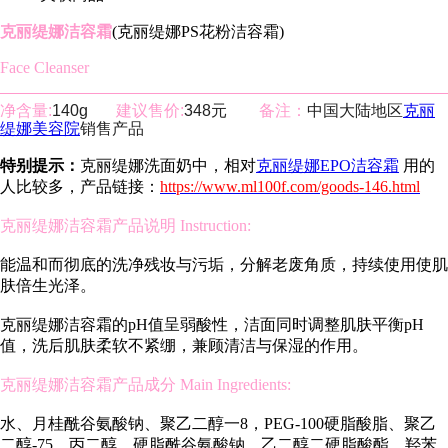
克丽缇娜洁容霜
(克丽缇娜PS花粉洁容霜)
Face Cleanser
净含量:
140g
建议售价:
348元
备注：
中国大陆地区
克丽
缇娜美容院
销售产品
特别提示：
克丽缇娜洗面奶中，相对
克丽缇娜EPO洁容霜
用的
人比较多，产品链接：
https://www.ml100f.com/goods-146.html
克丽缇娜洁容霜产品说明 Instruction:
能温和而彻底的洗净残妆与污垢，分解老废角质，持续使用使肌
肤倍生光泽。
克丽缇娜洁容霜的pH值呈弱酸性，洁面同时调整肌肤平衡pH
值，洗后肌肤柔软不紧绷，兼顾清洁与保湿的作用。
克丽缇娜洁容霜产品成分 Main Ingredients:
水、月桂酰谷氨酸钠、聚乙二醇一8，PEG-100硬脂酸脂、聚乙
二醇-75、丙二醇、硬脂酰谷氨酸钠、乙二醇二硬脂酸酯、羟苯