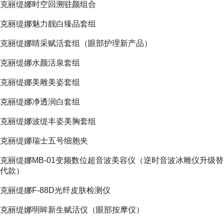
克丽缇娜时空回溯驻颜组合
克丽缇娜魅力靓白臻品套组
克丽缇娜睛采赋活套组（眼部护理新产品）
克丽缇娜水颜活泉套组
克丽缇娜美雕美姿套组
克丽缇娜净透润白套组
克丽缇娜波缇丰姿美胸套组
克丽缇娜瑞士五号细胞夹
克丽缇娜MB-01变频数位超音波美容仪（逆时音波冰雕仪升级替
代款）
克丽缇娜F-88D光纤皮肤检测仪
克丽缇娜明眸新生赋活仪（眼部按摩仪）