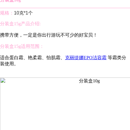
规格：
10克*1个
分装盒15g产品介绍:
携带方便，一定是你出行游玩不可少的好宝贝！
分装盒15g适用范围：
适合蛋白霜、艳柔霜、怡肌霜、
克丽缇娜EPO洁容霜
等霜类分
装使用。