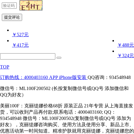
￥527元
￥417元
￥488元
￥324元
TOP
订购热线：4000403160
APP iPhone版安装
QQ咨询：934548948
微信号：ML100F200502 (长按复制微信号或QQ号 添加微信和
QQ为好友）
美丽100F：克丽缇娜价格68折 原装正品 21年专营 从上海直接发
货，可以收到产品再付款;联系电话：4000403160; QQ：
934548948 微信号：ML100F200502(复制微信号或QQ号 添加为
好友），克丽缇娜咨询购买、使用方法及使用分享、新品上市、
优惠活动第一时间知道。精准护肤就用克丽缇娜，克丽缇娜您的