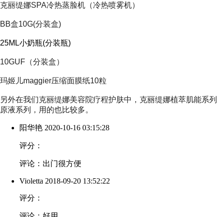
克丽缇娜SPA冷热蒸脸机（冷热喷雾机）
BB盒10G(分装盒)
25ML小奶瓶(分装瓶)
10GUF（分装盒）
玛姬儿maggier压缩面膜纸10粒
另外在我们
克丽缇娜美容院
疗程护肤中，
克丽缇娜植萃肌能系列
原液系列
，用的也比较多。
阳华艳
2020-10-16 03:15:28
评分：
评论：出门很方便
Violetta
2018-09-20 13:52:22
评分：
评论：好用