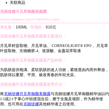
关联商品
克丽缇娜月见草御颜美颜露
EVENING PRIMROSE VITALITY FORTIFYING LOTION
净含量：
100ML
市场价：
610元
克丽缇娜月见草御颜美颜露主要成分：
月见草籽提取物、月见草油、 CORNEOLIGHT® EPO 、月见草
叶提取物、生物糖胶-4、玻尿酸、金盏花萃取液
克丽缇娜月见草御颜美颜露产品特色：
为肌肤提供饱满、柔软肌肤的迷人功效，紧致度由内而外释放，
肌肤得以重塑、平滑、焕发青春的年轻光采。
克丽缇娜月见草御颜美颜露使用方法：
将
克丽缇娜月见草御颜美颜露
与克丽缇娜月见草御颜精华油以约
1:1或2:1于掌心中轻搓混合后，擦于全脸及颈部，作为精华使
用。也可用在
克丽缇娜
其他精华液之后使用。