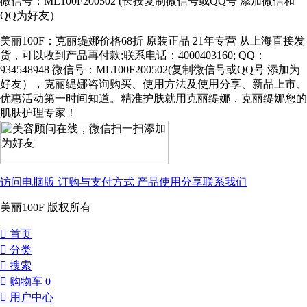
微信号：ML100F200502 (长按复制微信号或QQ号 添加微信和
QQ为好友）
美丽100F：克丽缇娜价格68折 原装正品 21年专营 从上海直接发
货，可以收到产品再付款;联系电话：4000403160; QQ：
934548948 微信号：ML100F200502(复制微信号或QQ号 添加为
好友），克丽缇娜咨询购买、使用方法及使用分享、新品上市、
优惠活动第一时间知道。精准护肤就用克丽缇娜，克丽缇娜您的
肌肤护理专家！
访问电脑版
订购与支付方式
产品使用分享
联系我们
美丽100F 版权所有
󰀁
首页
󰀂
分类
󰀃
搜索
󰀄
购物车
0
󰀅
用户中心