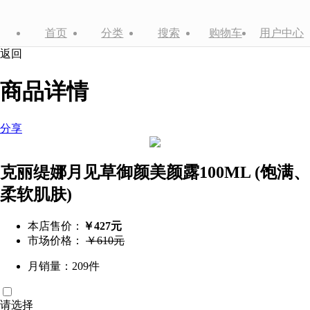
首页
分类
搜索
购物车
用户中心
返回
商品详情
分享
克丽缇娜月见草御颜美颜露100ML (饱满、
柔软肌肤)
本店售价：
￥427元
市场价格：
￥610元
月销量：209件
请选择