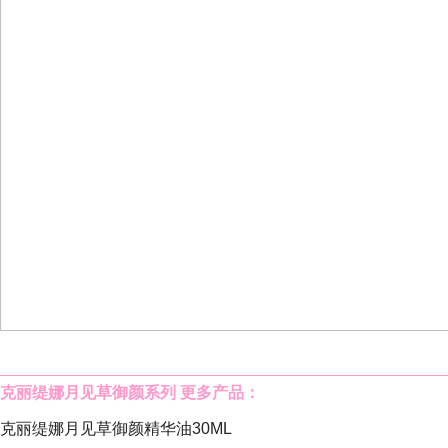
克丽缇娜月见草御颜系列
更多产品：
克丽缇娜月见草御颜精华油
30ML