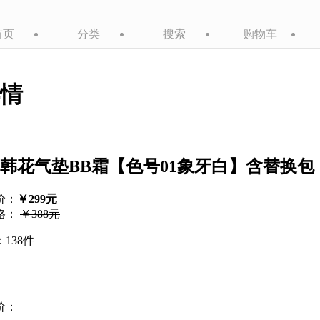
首页
分类
搜索
购物车
情
韩花气垫BB霜【色号01象牙白】含替换包
价：
￥299元
格：
￥388元
138件
价：