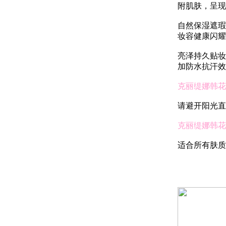
附肌肤，呈现
自然保湿遮瑕
妆容健康闪耀
亮泽持久贴妆
加防水抗汗效
克丽缇娜韩花
请避开阳光直
克丽缇娜韩花
适合所有肤质