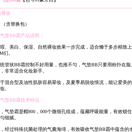
色裸妆
 *2 （含替换包）
气垫BB霜产品说明：
瑕、美白、保湿、自然裸妆效果一步完成，适合懒于多步精致上
M们。
统管状BB霜控制不好用量，也推不匀，气垫BB只要用粉扑在脸
，非常适合化妆新手。
于混合型及油性肌肤容易晕妆，及夏季易脱妆情况，能让爱美的
妆。
气垫BB霜技术特点：
，气垫霜是帽800，000个微细孔组成，蕴藏呼吸能量，有效锁住
匀细腻。
，经过特殊抗菌处理的气囊海绵，有效吸收气垫BB霜中蕴含的