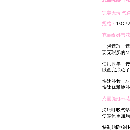
完美无瑕 气
规格：
15G
克丽缇娜韩花
自然遮瑕，遮
要无瑕肌的M
使用简单，传
以画完底妆了
快速补妆，对
快速优雅地补
克丽缇娜韩花
海绵呼吸气垫
使霜体更加均
特制贴附粉扑