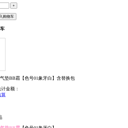
+
入购物车
车
气垫BB霜【色号01象牙白】含替换包
总计金额：
结算
品
气垫BB霜
【色号01象牙白】