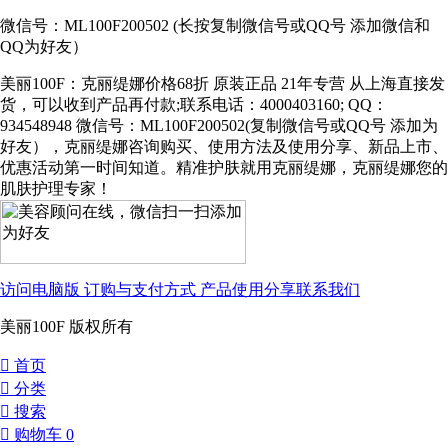
微信号：ML100F200502 (长按复制微信号或QQ号 添加微信和
QQ为好友）
美丽100F：克丽缇娜价格68折 原装正品 21年专营 从上海直接发
货，可以收到产品再付款;联系电话：4000403160; QQ：
934548948 微信号：ML100F200502(复制微信号或QQ号 添加为
好友），克丽缇娜咨询购买、使用方法及使用分享、新品上市、
优惠活动第一时间知道。精准护肤就用克丽缇娜，克丽缇娜您的
肌肤护理专家！
访问电脑版
订购与支付方式
产品使用分享
联系我们
美丽100F 版权所有
󰀁
首页
󰀂
分类
󰀃
搜索
󰀄
购物车
0