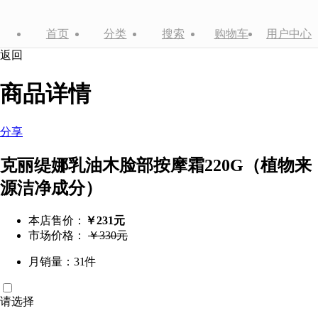
首页
分类
搜索
购物车
用户中心
返回
商品详情
分享
克丽缇娜乳油木脸部按摩霜220G（植物来
源洁净成分）
本店售价：
￥231元
市场价格：
￥330元
月销量：31件
请选择