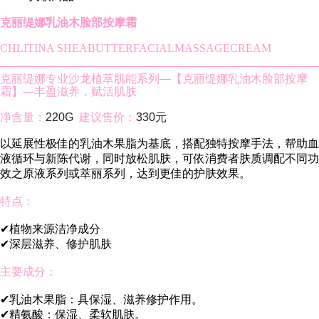
克丽缇娜乳油木脸部按摩霜
CHLITINA SHEABUTTERFACIALMASSAGECREAM
克丽缇娜专业沙龙植萃肌能系列—【克丽缇娜乳油木脸部按摩
霜】—丰盈滋养，赋活肌肤
净含量：
220G
建议售价：
330元
以延展性极佳的乳油木果脂为基底，搭配独特按摩手法，帮助血
液循环与新陈代谢，同时放松肌肤，可依消费者肤质调配不同功
效之原液系列或萃丽系列，达到更佳的护肤效果。
特点：
✔植物来源洁净成分
✔深层滋养、修护肌肤
主要成分：
✔乳油木果脂：具保湿、滋养修护作用。
✔精氨酸：保湿、柔软肌肤。