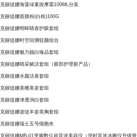
克丽缇娜海藻绿素按摩霜100ML分装
克丽缇娜面膜粉(白粉)100G
克丽缇娜明眸睛喜护眼套组
克丽缇娜时空回溯驻颜组合
克丽缇娜魅力靓白臻品套组
克丽缇娜睛采赋活套组（眼部护理新产品）
克丽缇娜水颜活泉套组
克丽缇娜美雕美姿套组
克丽缇娜净透润白套组
克丽缇娜波缇丰姿美胸套组
克丽缇娜瑞士五号细胞夹
克丽缇娜MB-01变频数位超音波美容仪（逆时音波冰雕仪升级替