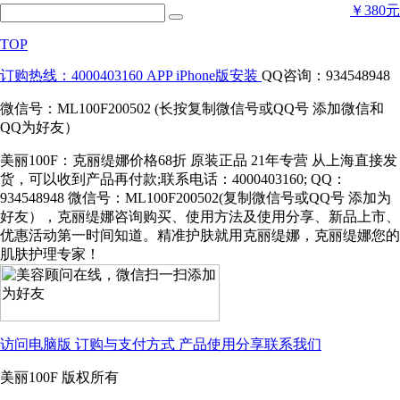
￥380元
TOP
订购热线：4000403160
APP iPhone版安装
QQ咨询：934548948
微信号：ML100F200502 (长按复制微信号或QQ号 添加微信和
QQ为好友）
美丽100F：克丽缇娜价格68折 原装正品 21年专营 从上海直接发
货，可以收到产品再付款;联系电话：4000403160; QQ：
934548948 微信号：ML100F200502(复制微信号或QQ号 添加为
好友），克丽缇娜咨询购买、使用方法及使用分享、新品上市、
优惠活动第一时间知道。精准护肤就用克丽缇娜，克丽缇娜您的
肌肤护理专家！
访问电脑版
订购与支付方式
产品使用分享
联系我们
美丽100F 版权所有