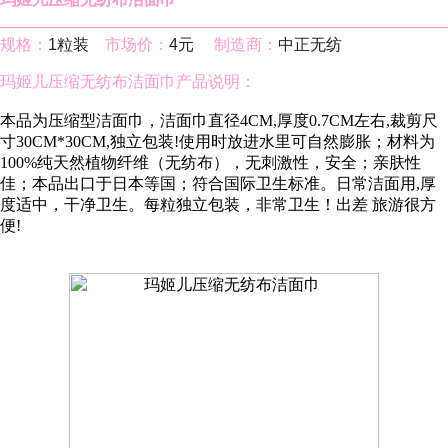
规格：
1粒装
市场价：
4元
制造商：
中正无纺
玛姬儿压缩无纺布洁面巾产品说明：
本品为压缩型洁面巾，洁面巾直径4CM,厚度0.7CM左右,裁剪尺
寸30CM*30CM,独立包装!使用时放进水里可自然膨胀；材料为
100%纯天然植物纤维（无纺布），无刺激性，安全；亲肤性
佳；本品出口于日本等国；符合国际卫生标准。日常洁面用,厚
度适中，干净卫生。每粒独立包装，非常卫生！出差 旅游很方
便!