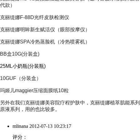
代款）
克丽缇娜F-88D光纤皮肤检测仪
克丽缇娜明眸新生赋活仪（眼部按摩仪）
克丽缇娜SPA冷热蒸脸机（冷热喷雾机）
BB盒10G(分装盒)
25ML小奶瓶(分装瓶)
10GUF（分装盒）
玛姬儿maggier压缩面膜纸10粒
另外在我们
克丽缇娜美容院
疗程护肤中，
克丽缇娜植萃肌能系列
原液系列
，用的也比较多。
mlinana
2012-07-13 10:23:17
评分：