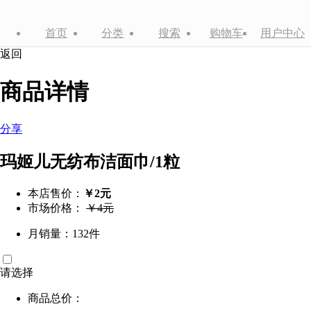
首页
分类
搜索
购物车
用户中心
返回
商品详情
分享
玛姬儿无纺布洁面巾/1粒
本店售价：
￥2元
市场价格：
￥4元
月销量：132件
请选择
商品总价：