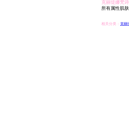
克丽缇娜梵诗深
所有属性肌肤
相关分类：
克丽