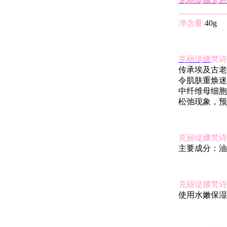
净含量:
40g
克丽缇娜
梵诗
传承埃及古老
令肌肤重焕迷
中纤维母细胞
松弛现象，预
克丽缇娜梵诗深层
主要成分：油
克丽缇娜梵诗深层
使用水嫩保湿