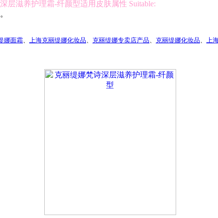
层滋养护理霜-纤颜型适用皮肤属性 Suitable:
。
缇娜
面霜
、
上海克丽缇娜化妆品
、
克丽缇娜专卖店产品
、
克丽缇娜化妆品
、
上