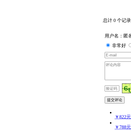
总计 0 个记录
用户名：匿
非常好
￥822元
￥788元