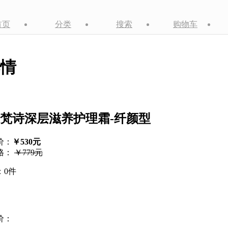
首页
分类
搜索
购物车
情
梵诗深层滋养护理霜-纤颜型
价：
￥530元
格：
￥779元
：0件
价：