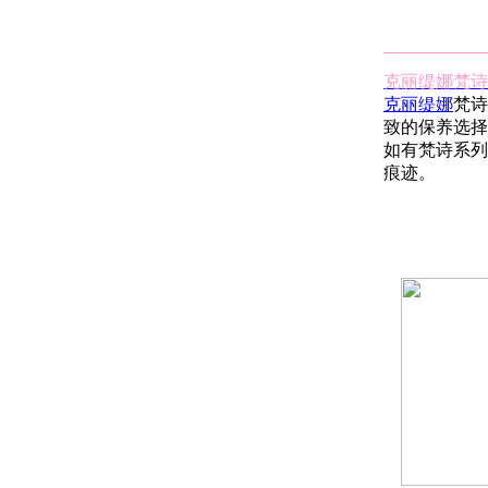
克丽缇娜梵诗
克丽缇娜
梵诗
致的保养选择
如有梵诗系列
痕迹。