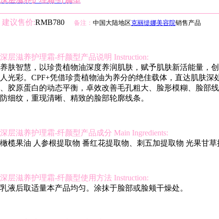
建议售价:
RMB780
备注：
中国大陆地区
克丽缇娜美容院
销售产品
深层滋养护理霜-纤颜型产品说明 Instruction:
养肤智慧，以珍贵植物油深度养润肌肤，赋予肌肤新活能量，创
人光彩。CPF+凭借珍贵植物油为养分的绝佳载体，直达肌肤深
、胶原蛋白的动态平衡，卓效改善毛孔粗大、脸形模糊、脸部线
防细纹，重现清晰、精致的脸部轮廓线条。
滋养护理霜-纤颜型产品成分 Main Ingredients:
橄榄果油 人参根提取物 番红花提取物、刺五加提取物 光果甘草
滋养护理霜-纤颜型使用方法 Instruction:
乳液后取适量本产品均匀。涂抹于脸部或脸颊干燥处。