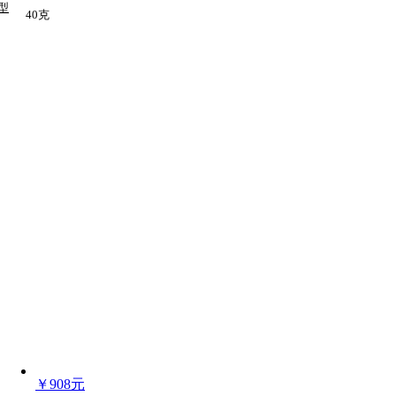
型
40克
￥908元