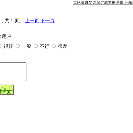
克丽缇娜梵诗深层滋养护理霜-纤颜
，共 1 页。
上一页
下一页
名用户
很好
一般
不行
很差