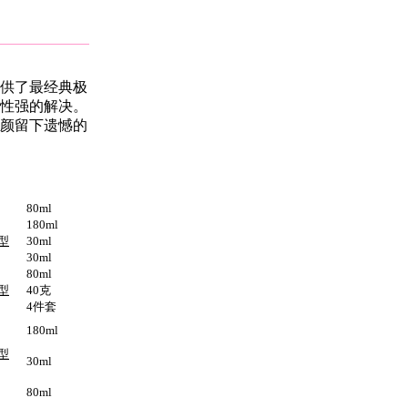
供了最经典极
性强的解决。
颜留下遗憾的
80ml
180ml
型
30ml
30ml
80ml
型
40
克
4
件套
180ml
型
30ml
80ml