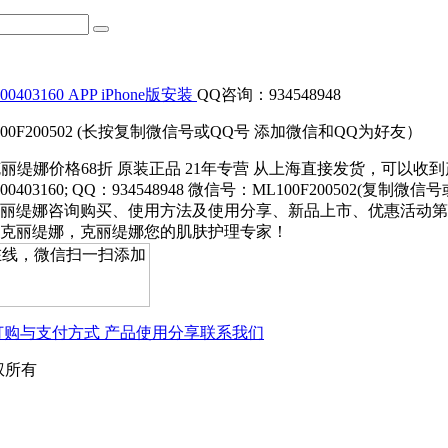
403160
APP iPhone版安装
QQ咨询：934548948
00F200502 (长按复制微信号或QQ号 添加微信和QQ为好友）
克丽缇娜价格68折 原装正品 21年专营 从上海直接发货，可以收到
0403160; QQ：934548948 微信号：ML100F200502(复制微
丽缇娜咨询购买、使用方法及使用分享、新品上市、优惠活动第
克丽缇娜，克丽缇娜您的肌肤护理专家！
订购与支付方式
产品使用分享
联系我们
版权所有