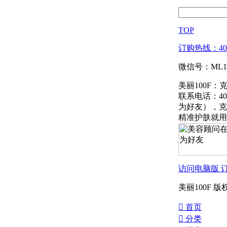
TOP
订购热线：4000
微信号：ML1
美丽100F：
联系电话：400
为好友），克
精准护肤就用
访问电脑版
美丽100F 
󰀁
首页
󰀂
分类