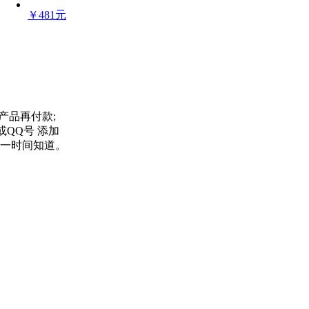
￥481元
产品再付款;
信号或QQ号 添加
一时间知道。