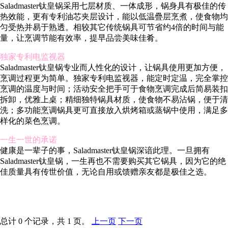
Saladmaster钛皇锅采用七层材质、一体成形，锅身具有极佳的传
热效能，更有专利油芯夹层设计，能以低温疊层烹煮，使食物均
匀受热并易于熟透。相较其它传统锅具可节省约4倍的时间与能
量，让烹调节能有效率，提早品尝美味佳肴。
独家专利电监视器
Saladmaster钛皇锅专业而人性化的设计，让锅具使用更加方便，
烹调过程更为简单。独家专利电监视器，能定时定温，完全掌控
烹调的温度与时间；活动安全把手可于食物烹调完成后简易装扣
拆卸，优雅上桌；精细独特锅具材质，使食物不易沾锅，便于清
洗；多功能烹调锅具更可直接放入烘烤箱或蒸锅中使用，满足多
样化的菜色烹调。
一生一世的承诺
健康是一辈子的事，Saladmaster钛皇锅深谙此理。一旦拥有
Saladmaster钛皇锅，一生再也不需要购买其它锅具，因为它的绝
佳质量具有传世价值，无论自用或馈赠亲友都是极佳之选。
总计 0 个记录，共 1 页。
上一页
下一页