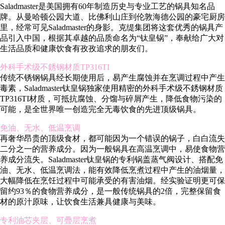
Saladmaster是美国拥有60年制造历史与专业工艺的锅具知名品
牌。从曼哈顿公园大道、比佛利山庄到伦敦海德公园的豪宅厨房
里，经常可见Saladmaster的身影。克缇集团将这套优秀的锅具产
品引入中国，根据其卓越的品质命名为“钛皇锅”，奉献给广大对
生活品质和健康饮食有孜孜追求的朋友们。
外科手术级不銹钢材质TP316TI
传统不锈钢锅具经长期使用后，易产生腐蚀并在烹调过程中产生
毒素，Saladmaster钛皇锅独家使用精密的外科手术级不銹钢材质
TP316TI材质，可抵抗腐蚀、分馏与碎屑产生，降低食物污染的
可能，是全世界唯一创造完全无毒饮食的先进顶级锅具。
免油、无水、低温烹调
再奢华昂贵的顶级食材，都可能因为一个错误的锅子，白白流失
二分之一的营养成分。因为一般锅具在高温烹调中，易使食物营
养成分流失。Saladmaster钛皇锅的专利锅盖蒸气阀设计、搭配免
油、无水、低温烹调法，能有效降低烹煮过程中产生的油烟量，
大幅降低在烹饪过程中可能承受的有害油烟。经实验证明更可保
留约93％的食物营养成分，是一般传统锅具的2倍，完整保留食
材的原汁原味，让饮食生活兼具健康与美味。
专利油芯夹层、可疊层烹煮