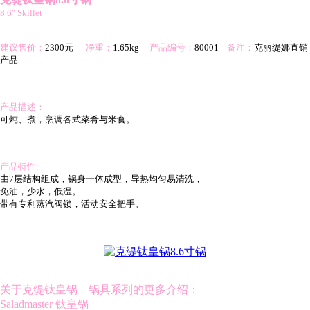
8.6″ Skillet
建议售价：
2300元
净重：
1.65kg
产品编号：
80001
备注：
克丽缇娜直销
产品
产品描述：
可炖、煮，烹调各式菜肴与米食。
产品特性:
由7层结构组成，锅身一体成型，导热均匀易清洗，
免油，少水，低温。
带有专利蒸汽阀锁，活动安全把手。
关于克缇钛皇锅 锅具系列的更多介绍：
Saladmaster 钛皇锅