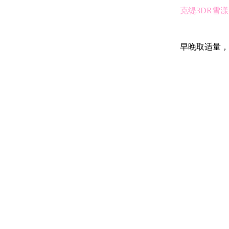
克缇3DR雪
早晚取适量，