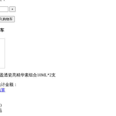
+
入购物车
车
盈透瓷亮精华素组合10ML*2支
总计金额：
结算
)
品