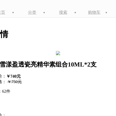
首页
分类
搜索
购物车
情
R雪漾盈透瓷亮精华素组合10ML*2支
价：
￥740元
格：
￥750元
62件
价：