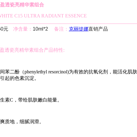
漾盈透瓷亮精华素组合
HITE C15 ULTRA RADIANT ESSENCE
50元
净含量：
10ml*2
备注：
克丽缇娜
直销产品
漾盈透瓷亮精华素组合产品特性:
二酚（phenylethyl resorcinol)为有效的抗氧化剂，能活化
引起的色素沉淀。
生素C，带给肌肤嫩白能量。
爽质地，细腻润滑。