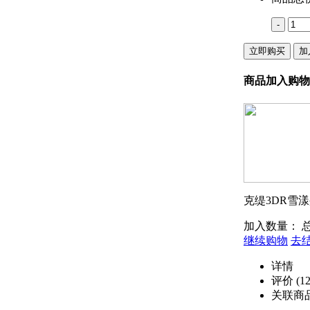
-
立即购买
加
商品加入购物
克缇3DR雪漾
加入数量：
继续购物
去
详情
评价
(12
关联商