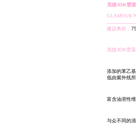
克缇3DR雪
GLAMOUR W
建议售价：
7
克缇3DR雪
添加的苯乙基间苯
低由紫外线所
富含油溶性维
与众不同的清