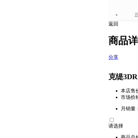
返回
商品详
分享
克缇3D
本店售
市场价
月销量：
请选择
商品总