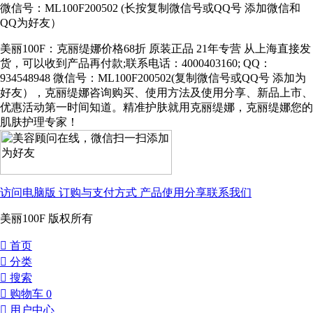
微信号：ML100F200502 (长按复制微信号或QQ号 添加微信和
QQ为好友）
美丽100F：克丽缇娜价格68折 原装正品 21年专营 从上海直接发
货，可以收到产品再付款;联系电话：4000403160; QQ：
934548948 微信号：ML100F200502(复制微信号或QQ号 添加为
好友），克丽缇娜咨询购买、使用方法及使用分享、新品上市、
优惠活动第一时间知道。精准护肤就用克丽缇娜，克丽缇娜您的
肌肤护理专家！
访问电脑版
订购与支付方式
产品使用分享
联系我们
美丽100F 版权所有
󰀁
首页
󰀂
分类
󰀃
搜索
󰀄
购物车
0
󰀅
用户中心