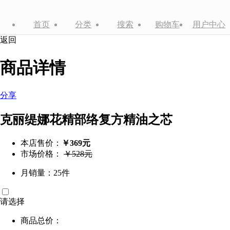
首页
分类
搜索
购物车
用户中心
返回
商品详情
分享
克丽缇娜花精部络复方精油之芯
本店售价：
￥369元
市场价格：
￥528元
月销量：25件
请选择
商品总价：