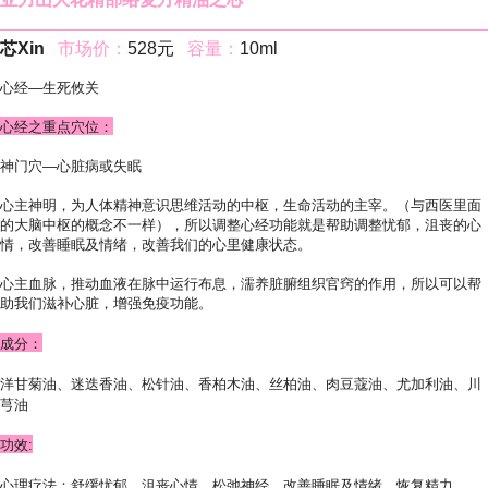
芯Xin
市场价：
528元
容量：
10ml
心经—生死攸关
心经之重点穴位：
神门穴—心脏病或失眠
心主神明，为人体精神意识思维活动的中枢，生命活动的主宰。（与西医里面
的大脑中枢的概念不一样），所以调整心经功能就是帮助调整忧郁，沮丧的心
情，改善睡眠及情绪，改善我们的心里健康状态。
心主血脉，推动血液在脉中运行布息，濡养脏腑组织官窍的作用，所以可以帮
助我们滋补心脏，增强免疫功能。
成分：
洋甘菊油、迷迭香油、松针油、香柏木油、丝柏油、肉豆蔻油、尤加利油、川
芎油
功效:
心理疗法：舒缓忧郁、沮丧心情，松弛神经，改善睡眠及情绪，恢复精力