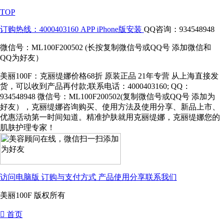
TOP
订购热线：4000403160
APP iPhone版安装
QQ咨询：934548948
微信号：ML100F200502 (长按复制微信号或QQ号 添加微信和
QQ为好友）
美丽100F：克丽缇娜价格68折 原装正品 21年专营 从上海直接发
货，可以收到产品再付款;联系电话：4000403160; QQ：
934548948 微信号：ML100F200502(复制微信号或QQ号 添加为
好友），克丽缇娜咨询购买、使用方法及使用分享、新品上市、
优惠活动第一时间知道。精准护肤就用克丽缇娜，克丽缇娜您的
肌肤护理专家！
访问电脑版
订购与支付方式
产品使用分享
联系我们
美丽100F 版权所有
󰀁
首页