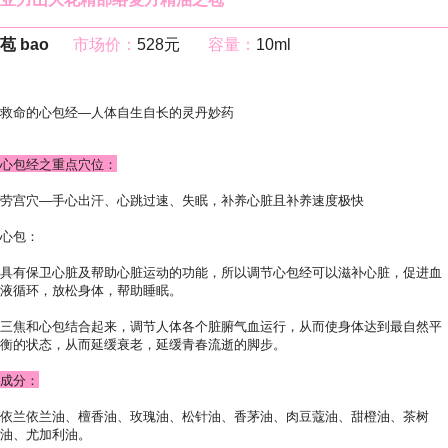
苞 bao
市场价：
528元
容量：
10ml
救命的心包经—人体自生自长的灵丹妙药
心包经之重点穴位：
劳宫穴—手心出汗、心跳过速、失眠，补养心脏且补养速度极快
心包：
具有保卫心脏及帮助心脏运动的功能，所以调节心包经可以滋补心脏，促进血
液循环，放松身体，帮助睡眠。
三焦和心包结合起来，调节人体各个脏腑气血运行，从而使身体达到最自然平
衡的状态，从而延缓衰老，延缓青春流逝的脚步。
成分：
依兰依兰油、檀香油、玫瑰油、松针油、香茅油、肉豆蔻油、甜橙油、茶树
油、尤加利油。