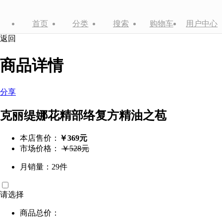
首页
分类
搜索
购物车
用户中心
返回
商品详情
分享
克丽缇娜花精部络复方精油之苞
本店售价：
￥369元
市场价格：
￥528元
月销量：29件
请选择
商品总价：