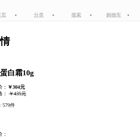
首页
分类
搜索
购物车
情
蛋白霜10g
价：
￥304元
格：
￥435元
579件
价：