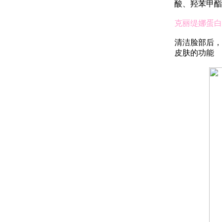
酸、羟苯甲酯
克丽缇娜蛋白霜使
清洁脸部后，
皮肤的功能