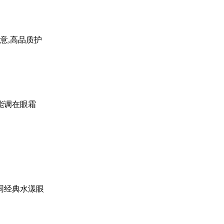
意,高品质护
能调在眼霜
同经典水漾眼