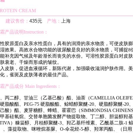
PROTEIN CREAM
0g
建议售价：
435元
产地：
上海
品说明Instruction：
性胶原蛋白及亲水性蛋白，具有的润滑的亲水物质，可使皮肤膨
湿效果。高效水合物功能的玻尿酸是良好的亲水物质，可捕捉8
能补充因气候及年龄渐长而丧失的水份。可溶性胶原蛋白对皮肤
肤衰老、干燥而形成的皱纹。
入皮肤，促进血液循环，新陈代谢，加强吸收滋润护肤作用。美
化，雀斑及皮肤薄者的最佳产品。
成分 Main Ingredients：
丙二醇、甘油三（乙基己酸）酯、油茶（CAMELLIA OLEIF
脂酸酯、PEG-75 硬脂酸酯、鲸蜡醇聚醚-20、硬脂醇聚醚-2
酸）酯、麦芽糖醇、蜂蜡、霍霍巴（SIMMONDSIA CHINEN
甲基硅氧烷、交替单胞菌发酵产物提取物、丁二醇、胆甾醇羟基
SATIVA）糠甾醇、月桂醇聚醚-3、羟乙基纤维素、乙酰基二肽-1
）、藻提取物、咪唑烷基脲、O-伞花烃-5-醇、羟苯丙酯、（日