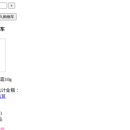
+
入购物车
车
10g
总计金额：
结算
)
品
霜