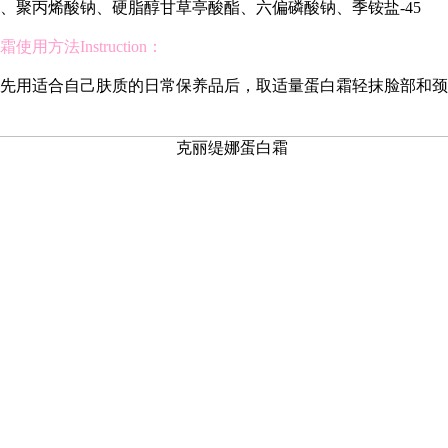
、聚丙烯酸钠、硬脂醇甘草亭酸酯、六偏磷酸钠、季铵盐-45
用方法Instruction：
先用适合自己肤质的日常保养品后，取适量蛋白霜轻抹脸部和颈