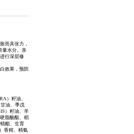
胀而具张力，
倍量水分。亲
进行深层修
白效果，预防
ERA）籽油、
0、甘油、季戊
SIS）籽油、羊
硬脂酸酯、稻
 鲸蜡酯、生育
用）香精、精氨