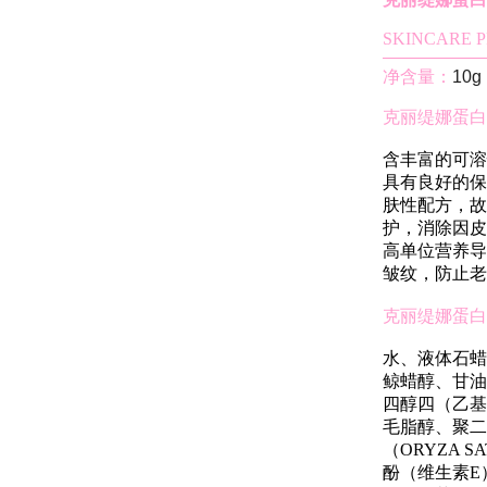
SKINCARE 
净含量：
1
克丽缇娜蛋白霜产
含丰富的可溶
具有良好的保
肤性配方，故
护，消除因皮
高单位营养导
皱纹，防止老
克丽缇娜蛋白霜产品
水、液体石蜡、
鲸蜡醇、甘油硬
四醇四（乙基己
毛脂醇、聚二
（ORYZA 
酚（维生素E