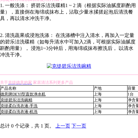
1. 一般洗涤： 挤碧乐洁洗碟精1 ~ 2 滴（根据实际油腻度斟酌用
量），直接倒在海绵或抹布上，沾取少量水揉搓起泡后清洗餐
具，再以清水冲洗干净。
2. 清洗蔬果或浸泡洗涤： 在洗涤槽中注入清水，再加入一定量
的碧乐洁洗碟精（如每升清水中可加入2滴，可根据实际油腻度
斟酌用量）， 浸泡1~3分钟后，用海绵或抹布擦洗后， 以清水
冲洗干净。
关于
克缇德意的家
家居清洁系列更多产品
产品名称
产地
容量
德意牌DEYI型直饮净水机
上海
1台
克缇碧乐洁洗碗精
上海
净含量
克缇柔白洗衣液-手洗
上海
净含量
克缇柔白洗衣液-机洗
上海
净含量
总计 0 个记录，共 1 页。
上一页
下一页