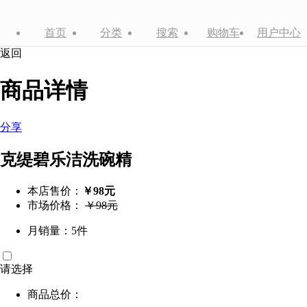
首页
分类
搜索
购物车
用户中心
返回
商品详情
分享
克缇碧乐洁洗碗精
本店售价：
￥98元
市场价格：
￥98元
月销量：5件
请选择
商品总价：