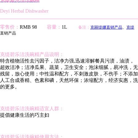
Deyi Herbal Dishwasher
零售价：
RMB 98
容量：
1L
备注：
克丽缇娜直销产品
、
克缇
直销产品
克缇碧乐洁洗碗精产品说明：
特含植物活性去污因子，洁净力强,迅速溶解餐具污渍，油渍，
超效洁净；洁净瓜果、蔬菜，卫生安全；泡沫细腻，易冲洗，无
残留，放心使用；中性温和配方，不刺激皮肤，不伤手；不添加
人工合成香精、色素和磷，天然环保；浓缩配方，经济实惠，洗
的更多。
克缇碧乐洁洗碗精适宜人群：
提倡健康生活的巧主妇
克缇碧乐洁洗碗精使用方法：