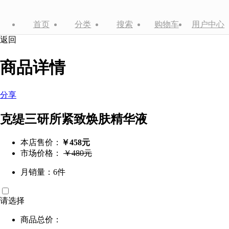
首页
分类
搜索
购物车
用户中心
返回
商品详情
分享
克缇三研所紧致焕肤精华液
本店售价：
￥458元
市场价格：
￥480元
月销量：6件
请选择
商品总价：