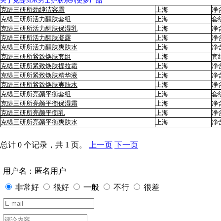
关于克缇3DR男士护肤系列更多产品
克缇三研所劲绅洁容霜
上海
净含
克缇三研所活力醒肤套组
上海
套
克缇三研所活力醒肤保湿乳
上海
净含
克缇三研所活力醒肤凝露
上海
净含
克缇三研所活力醒肤爽肤水
上海
净含
克缇三研所紧致焕肤套组
上海
套
克缇三研所紧致焕肤提拉霜
上海
净含
克缇三研所紧致焕肤精华液
上海
净含
克缇三研所紧致焕肤爽肤水
上海
净含
克缇三研所亮颜平衡套组
上海
套
克缇三研所亮颜平衡保湿霜
上海
净含
克缇三研所亮颜平衡乳
上海
净含
克缇三研所亮颜平衡爽肤水
上海
净含
总计 0 个记录，共 1 页。
上一页
下一页
用户名：匿名用户
非常好
很好
一般
不行
很差