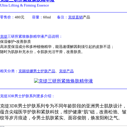
Ultra Lifting & Firming Essence
零售价：
480元
容量：
60ml
备注：
克缇直销
产品
克缇
三研所紧致焕肤精华液产品说明：
保湿修护•改善肤质
高浓度保湿成分和多种植物精华，能迅速缓解因剃须引起的皮肤不适；
随时为肌肤补充水分，令肌肤光洁平滑，改善肤质。
相关分类：
克丽缇娜男士护肤产品
、
克缇产品
克缇3DR男士护肤系列更多介绍：
克缇3DR男士护肤系列专为不同年龄阶段的亚洲男士肌肤设计，
蕴含尖端医学护肤和紧肤科技，维护健康“肌”础，改善松弛、皱
纹等岁月痕迹，令男士肌肤紧实、面容俊朗，焕发阳刚之气。