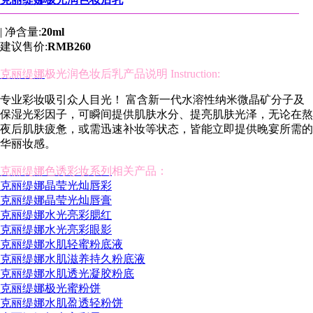
|
净含量:
20ml
建议售价:
RMB260
克丽缇娜
极光润色妆后乳产品说明 Instruction:
专业彩妆吸引众人目光！ 富含新一代水溶性纳米微晶矿分子及
保湿光彩因子，可瞬间提供肌肤水分、提亮肌肤光泽，无论在熬
夜后肌肤疲惫，或需迅速补妆等状态，皆能立即提供晚宴所需的
华丽妆感。
克丽缇娜色诱彩妆系列
相关产品：
克丽缇娜晶莹光灿唇彩
克丽缇娜晶莹光灿唇膏
克丽缇娜水光亮彩腮红
克丽缇娜水光亮彩眼影
克丽缇娜水肌轻蜜粉底液
克丽缇娜水肌滋养持久粉底液
克丽缇娜水肌透光凝胶粉底
克丽缇娜极光蜜粉饼
克丽缇娜水肌盈透轻粉饼