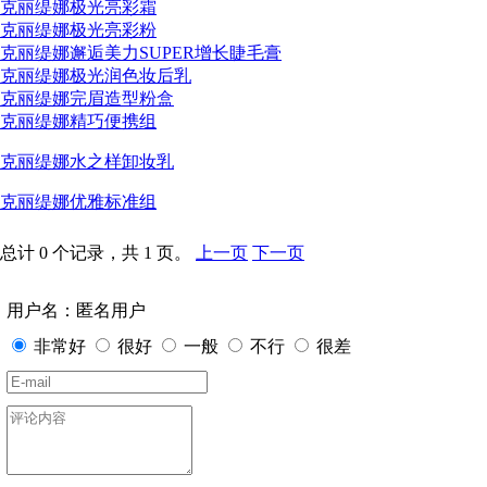
克丽缇娜极光亮彩霜
克丽缇娜极光亮彩粉
克丽缇娜邂逅美力SUPER增长睫毛膏
克丽缇娜极光润色妆后乳
克丽缇娜完眉造型粉盒
克丽缇娜精巧便携组
克丽缇娜水之样卸妆乳
克丽缇娜优雅标准组
总计 0 个记录，共 1 页。
上一页
下一页
用户名：匿名用户
非常好
很好
一般
不行
很差