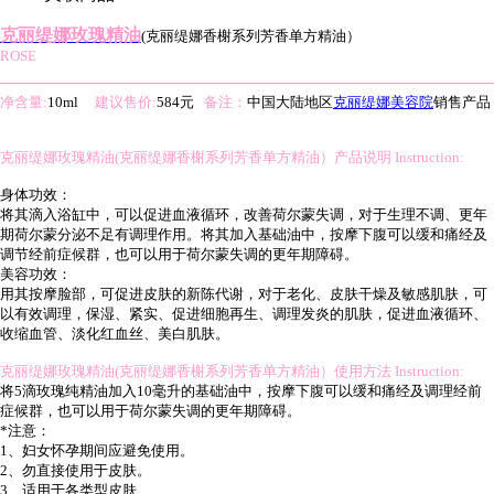
克丽缇娜玫瑰精油
(克丽缇娜香榭系列芳香单方精油）
ROSE
净含量:
10ml
建议售价:
584元
备注：
中国大陆地区
克丽缇娜美容院
销售产品
克丽缇娜玫瑰精油(克丽缇娜香榭系列芳香单方精油）产品说明 Instruction:
身体功效：
将其滴入浴缸中，可以促进血液循环，改善荷尔蒙失调，对于生理不调、更年
期荷尔蒙分泌不足有调理作用。将其加入基础油中，按摩下腹可以缓和痛经及
调节经前症候群，也可以用于荷尔蒙失调的更年期障碍。
美容功效：
用其按摩脸部，可促进皮肤的新陈代谢，对于老化、皮肤干燥及敏感肌肤，可
以有效调理，保湿、紧实、促进细胞再生、调理发炎的肌肤，促进血液循环、
收缩血管、淡化红血丝、美白肌肤。
克丽缇娜玫瑰精油(克丽缇娜香榭系列芳香单方精油）使用方法 Instruction:
将5滴玫瑰纯精油加入10毫升的基础油中，按摩下腹可以缓和痛经及调理经前
症候群，也可以用于荷尔蒙失调的更年期障碍。
*注意：
1、妇女怀孕期间应避免使用。
2、勿直接使用于皮肤。
3、适用于各类型皮肤