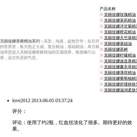
产品名称
※
克丽缇娜玫瑰精油
※
克丽缇娜茉莉精油
※
克丽缇娜洋甘菊精
※
克丽缇娜橙花精油
※
克丽缇娜天竺葵精
克丽缇娜香榭精
油系列：
高贵，纯真，超然升华；在芬芳
※
克丽缇娜基础油
的世界里，集天然之大成。复合精油，基础精油，单方精
※
克丽缇娜茶树
油带您进入克丽缇娜香榭精油的五感境界。散发幽兰沁
※
克丽缇娜柠檬精油
香，远古恒灵的气息。
※
克丽缇娜迷迭香精
※
克丽缇娜薰衣草精
※
克丽缇娜薄荷精油
※
克丽缇娜葡萄柚精
※
克丽缇娜舒缓静肤
※
克丽缇娜滋润柔肤
love2012
2013-06-05 03:37:24
评分：
评论：使用了约2瓶，红血丝淡化了很多。期待更好的效
果。