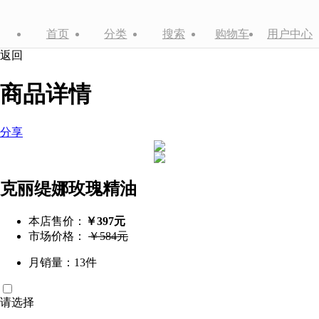
首页
分类
搜索
购物车
用户中心
返回
商品详情
分享
克丽缇娜玫瑰精油
本店售价：
￥397元
市场价格：
￥584元
月销量：13件
请选择