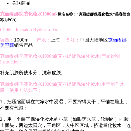
关联商品
克丽缇娜院装化妆水1000ml
(标准名称：“克丽缇娜保湿化妆水”美容院也
称为PCA)
Chlitina for salon Hydra-Lotion
容量：
1000ml
产地：
上海
备注：
中国大陆地区
克丽缇娜
美容院
销售产品
克丽缇娜院装化妆水1000ml(克丽缇娜保湿化妆水)产品说明
Instruction:
补充肌肤所缺水分，滋养皮肤。
克丽缇娜院装化妆水1000ml(克丽缇娜保湿化妆水)用于制作水
膜，使用方法如下：
1，把压缩面膜在纯净水中浸湿，不要拧得太干，平铺在脸上，
不要有气泡；
2，用一个装了保湿化妆水的小瓶（如眼药水瓶，软制的）向脸
上额头，两边太阳穴，三角区，人中区区域，挤适量化妆水，连