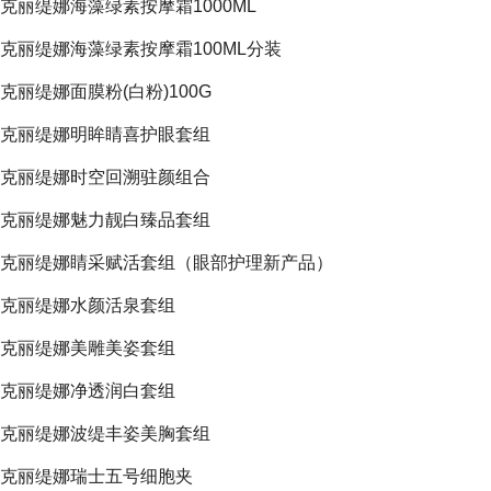
克丽缇娜海藻绿素按摩霜1000ML
克丽缇娜海藻绿素按摩霜100ML分装
克丽缇娜面膜粉(白粉)100G
克丽缇娜明眸睛喜护眼套组
克丽缇娜时空回溯驻颜组合
克丽缇娜魅力靓白臻品套组
克丽缇娜睛采赋活套组（眼部护理新产品）
克丽缇娜水颜活泉套组
克丽缇娜美雕美姿套组
克丽缇娜净透润白套组
克丽缇娜波缇丰姿美胸套组
克丽缇娜瑞士五号细胞夹