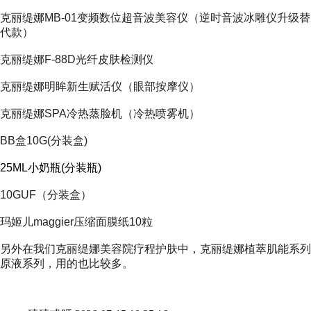
克丽缇娜MB-01变频数位超音波美容仪（逆时音波冰雕仪升级替
代款）
克丽缇娜F-88D光纤皮肤检测仪
克丽缇娜明眸新生赋活仪（眼部按摩仪）
克丽缇娜SPA冷热蒸脸机（冷热喷雾机）
BB盒10G(分装盒)
25ML小奶瓶(分装瓶)
10GUF（分装盒）
玛姬儿maggier压缩面膜纸10粒
另外在我们
克丽缇娜美容院
疗程护肤中，
克丽缇娜植萃肌能系列
原液系列
，用的也比较多。