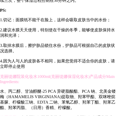
续三次，整个保湿过程控制在30分钟之内。
PS:
1.切记：面膜纸不能干在脸上，这样会吸取皮肤当中的水份；
2.建议水膜天天使用，特别使在干燥的冬季，能够使皮肤保持水
润和光泽；
3.取掉水膜后，擦护肤品锁住水份，护肤品可根据自己的皮肤状
况选择。
4.因为人与人的皮肤各不相同，如果您觉得不适合你的皮肤，请
立即停止使用
克丽缇娜院装化妆水1000ml(克丽缇娜保湿化妆水)产品成分Main
Ingredients:
水、丙二醇、甘油醇醚-25 PCA 异硬脂酸酯、PCA 钠、北美金镂
梅（HAMAMELIS VIRGINIANA)提取物、羟苯甲酯、双咪唑烷
基脲、柠檬酸三钠、EDTA 二钠、苯氧乙醇、羟苯丁酯、羟苯乙
酯、羟苯丙脂、（日用）香精、柠檬酸。