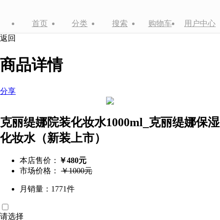
首页
分类
搜索
购物车
用户中心
返回
商品详情
分享
克丽缇娜院装化妆水1000ml_克丽缇娜保湿
化妆水（新装上市）
本店售价：
￥480元
市场价格：
￥1000元
月销量：1771件
请选择