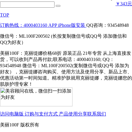
￥343元
TOP
订购热线：4000403160
APP iPhone版安装
QQ咨询：934548948
微信号：ML100F200502 (长按复制微信号或QQ号 添加微信和
QQ为好友）
美丽100F：克丽缇娜价格68折 原装正品 21年专营 从上海直接发
货，可以收到产品再付款;联系电话：4000403160; QQ：
934548948 微信号：ML100F200502(复制微信号或QQ号 添加为
好友），克丽缇娜咨询购买、使用方法及使用分享、新品上市、
优惠活动第一时间知道。精准护肤就用克丽缇娜，克丽缇娜您的
肌肤护理专家！
访问电脑版
订购与支付方式
产品使用分享
联系我们
美丽100F 版权所有