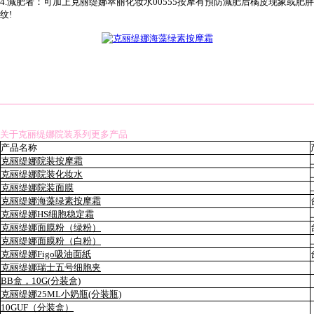
4.減肥者：可加上克丽缇娜萃丽化妆水00555按摩有預防減肥后橘皮现象或肥胖
纹!
关于克丽缇娜院装系列更多产品
产品名称
克丽缇娜院装按摩霜
克丽缇娜院装化妆水
克丽缇娜院装面膜
克丽缇娜海藻绿素按摩霜
克丽缇娜HS细胞稳定霜
克丽缇娜面膜粉（绿粉）
克丽缇娜面膜粉（白粉）
克丽缇娜Figo吸油面紙
克丽缇娜瑞士五号细胞夹
BB盒，10G(分装盒)
克丽缇娜25ML小奶瓶(分装瓶)
10GUF（分装盒）