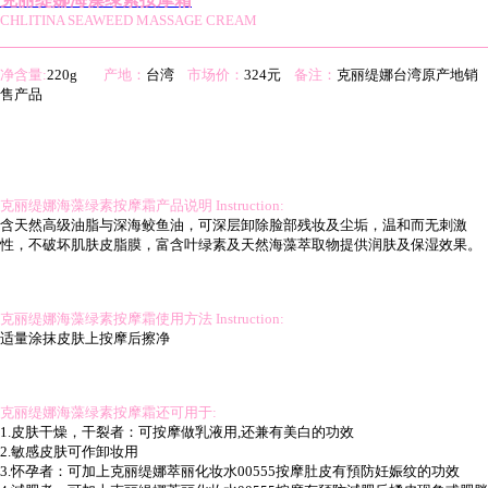
CHLITINA SEAWEED MASSAGE CREAM
净含量:
220g
产地：
台湾
市场价：
324元
备注：
克丽缇娜台湾原产地销
售产品
克丽缇娜海藻绿素按摩霜产品说明 Instruction:
含天然高级油脂与深海鲛鱼油，可深层卸除脸部残妆及尘垢，温和而无刺激
性，不破坏肌肤皮脂膜，富含叶绿素及天然海藻萃取物提供润肤及保湿效果。
克丽缇娜海藻绿素按摩霜使用方法 Instruction:
适量涂抹皮肤上按摩后擦净
克丽缇娜海藻绿素按摩霜还可用于:
1.皮肤干燥，干裂者：可按摩做乳液用,还兼有美白的功效
2.敏感皮肤可作卸妆用
3.怀孕者：可加上克丽缇娜萃丽化妆水00555按摩肚皮有預防妊娠纹的功效