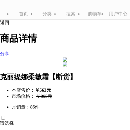
首页
分类
搜索
购物车
用户中心
返回
商品详情
分享
克丽缇娜柔敏霜【断货】
本店售价：
￥563元
市场价格：
￥805元
月销量：86件
请选择