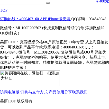
￥488元
TOP
订购热线：4000403160
APP iPhone版安装
QQ咨询：934548948
微信号：ML100F200502 (长按复制微信号或QQ号 添加微信和
QQ为好友）
美丽100F：克丽缇娜价格68折 原装正品 21年专营 从上海直接发
货，可以收到产品再付款;联系电话：4000403160; QQ：
934548948 微信号：ML100F200502(复制微信号或QQ号 添加为
好友），克丽缇娜咨询购买、使用方法及使用分享、新品上市、
优惠活动第一时间知道。精准护肤就用克丽缇娜，克丽缇娜您的
肌肤护理专家！
访问电脑版
订购与支付方式
产品使用分享
联系我们
美丽100F 版权所有