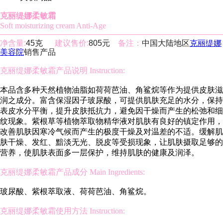
克丽缇娜柔敏霜
Soft moisturizing cream Anti-Age
净含量:
45克
建议售价:
805元
备注：
中国大陆地区
克丽缇娜
美容院
销售产品
克丽缇娜柔敏霜产品说明 Instruction:
本品含多种天然植物油脂如荷荷芭油、角鲨烷等作为提供皮肤滋
润之成分。富含保湿因子玻尿酸，可提供肌肤充足的水分，保持
表皮水分平衡，提升皮肤抵抗力，避免因干燥而产生的松弛和细
纹现象。紫根草等植物萃取物精华液对肌肤有良好的镇定作用，
改善肌肤因寒冷气候而产生的极度干燥及对温差的不适。缓解肌
肤干燥、发红、黯淡无光、脱皮等受损现象，让肌肤摄取足够的
营养，使肌肤表面多一层保护，维持肌肤的健康及润泽。
克丽缇娜柔敏霜产品成分 Main Ingredients:
玻尿酸、紫根萃取液、荷荷芭油、角鲨烷。
克丽缇娜柔敏霜使用方法 Instruction: