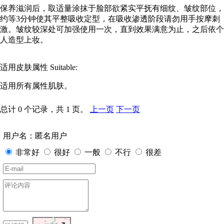
保养滋润后，取适量涂抹于脸部欲紧实平抚有细纹、皱纹部位，
约等3分钟使其平整吸收定型，在吸收渗透阶段请勿用手按摩刺
激。皱纹较深处可加强使用一次，直到效果满意为止，之后依个
人造型上妆。
适用皮肤属性 Suitable:
适用所有属性肌肤。
总计 0 个记录，共 1 页。
上一页
下一页
用户名：匿名用户
非常好
很好
一般
不行
很差