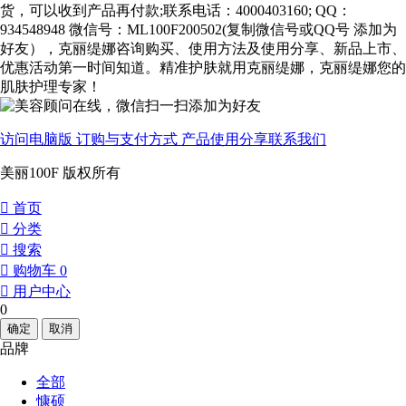
货，可以收到产品再付款;联系电话：4000403160; QQ：
934548948 微信号：ML100F200502(复制微信号或QQ号 添加为
好友），克丽缇娜咨询购买、使用方法及使用分享、新品上市、
优惠活动第一时间知道。精准护肤就用克丽缇娜，克丽缇娜您的
肌肤护理专家！
访问电脑版
订购与支付方式
产品使用分享
联系我们
美丽100F 版权所有
󰀁
首页
󰀂
分类
󰀃
搜索
󰀄
购物车
0
󰀅
用户中心
0
确定
取消
品牌
全部
慷硕