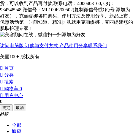
货，可以收到产品再付款;联系电话：4000403160; QQ：
934548948 微信号：ML100F200502(复制微信号或QQ号 添加为
好友），克丽缇娜咨询购买、使用方法及使用分享、新品上市、
优惠活动第一时间知道。精准护肤就用克丽缇娜，克丽缇娜您的
肌肤护理专家！
访问电脑版
订购与支付方式
产品使用分享
联系我们
美丽100F 版权所有
󰀁
首页
󰀂
分类
󰀃
搜索
󰀄
购物车
0
󰀅
用户中心
0
确定
取消
品牌
全部
慷硕