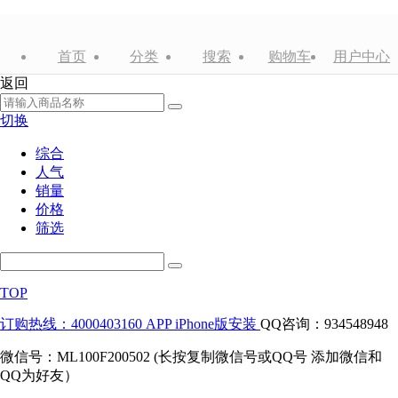
首页
分类
搜索
购物车
用户中心
返回
切换
综合
人气
销量
价格
筛选
TOP
订购热线：4000403160
APP iPhone版安装
QQ咨询：934548948
微信号：ML100F200502 (长按复制微信号或QQ号 添加微信和
QQ为好友）