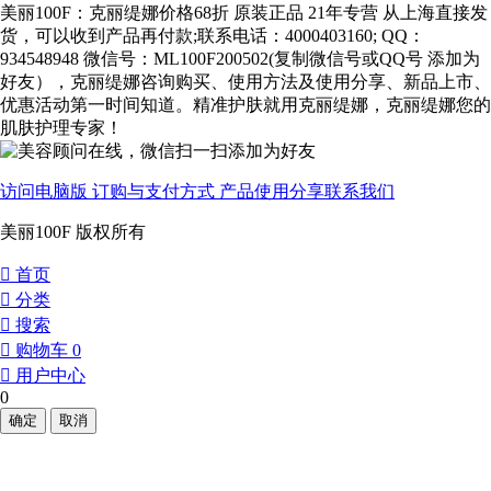
美丽100F：克丽缇娜价格68折 原装正品 21年专营 从上海直接发
货，可以收到产品再付款;联系电话：4000403160; QQ：
934548948 微信号：ML100F200502(复制微信号或QQ号 添加为
好友），克丽缇娜咨询购买、使用方法及使用分享、新品上市、
优惠活动第一时间知道。精准护肤就用克丽缇娜，克丽缇娜您的
肌肤护理专家！
访问电脑版
订购与支付方式
产品使用分享
联系我们
美丽100F 版权所有
󰀁
首页
󰀂
分类
󰀃
搜索
󰀄
购物车
0
󰀅
用户中心
0
确定
取消