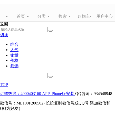
首页
分类
搜索
购物车
用户中心
返回
切换
综合
人气
销量
价格
筛选
TOP
订购热线：4000403160
APP iPhone版安装
QQ咨询：934548948
微信号：ML100F200502 (长按复制微信号或QQ号 添加微信和
QQ为好友）