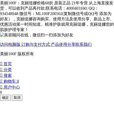
美丽100F：克丽缇娜价格68折 原装正品 21年专营 从上海直接发
货，可以收到产品再付款;联系电话：4000403160; QQ：
934548948 微信号：ML100F200502(复制微信号或QQ号 添加为
好友），克丽缇娜咨询购买、使用方法及使用分享、新品上市、
优惠活动第一时间知道。精准护肤就用克丽缇娜，克丽缇娜您的
肌肤护理专家！
访问电脑版
订购与支付方式
产品使用分享
联系我们
美丽100F 版权所有
󰀁
首页
󰀂
分类
󰀃
搜索
󰀄
购物车
0
󰀅
用户中心
0
确定
取消