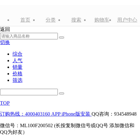
首页
分类
搜索
购物车
用户中心
返回
切换
综合
人气
销量
价格
筛选
TOP
订购热线：4000403160
APP iPhone版安装
QQ咨询：934548948
微信号：ML100F200502 (长按复制微信号或QQ号 添加微信和
QQ为好友）