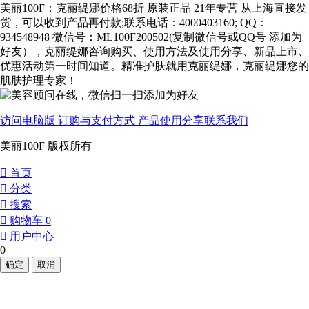
美丽100F：克丽缇娜价格68折 原装正品 21年专营 从上海直接发
货，可以收到产品再付款;联系电话：4000403160; QQ：
934548948 微信号：ML100F200502(复制微信号或QQ号 添加为
好友），克丽缇娜咨询购买、使用方法及使用分享、新品上市、
优惠活动第一时间知道。精准护肤就用克丽缇娜，克丽缇娜您的
肌肤护理专家！
访问电脑版
订购与支付方式
产品使用分享
联系我们
美丽100F 版权所有
󰀁
首页
󰀂
分类
󰀃
搜索
󰀄
购物车
0
󰀅
用户中心
0
确定
取消