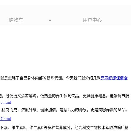
购物车
用户中心
就是忽略了自己身体内部的新陈代谢。今天我们就介绍几款
克丽缇娜保健食
泡，既便捷又清凉解渴。低热量的养生休闲饮品，更具健康概念。能够调节肠
75.html
后精制而成，浓度升级、健康加倍，是您活力的源泉，更是美容养颜的圣品。
77.html
萝卜素、维生素
E
、维生素
C
等多种营养成分，经高科技生物技术萃取浓缩后精