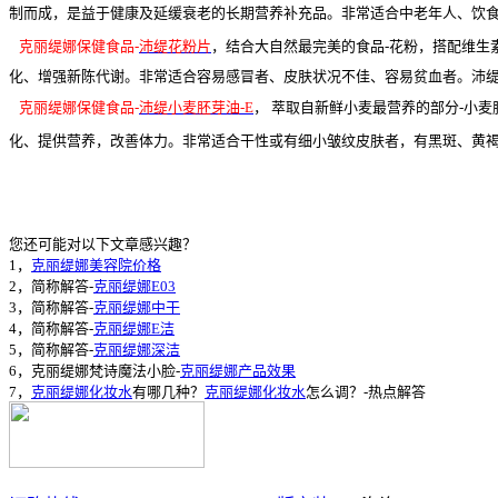
制而成，是益于健康及延缓衰老的长期营养补充品。非常适合中老年人、饮
克丽缇娜保健食品-
沛缇花粉片
，
结合大自然最完美的食品
-
花粉，搭配维生
化、增强新陈代谢。非常适合容易感冒者、皮肤状况不佳、容易贫血者。
沛
克丽缇娜保健食品-
沛缇小麦胚芽油-E
，
萃取自新鲜小麦最营养的部分
-
小麦
化、提供营养，改善体力。非常适合干性或有细小皱纹皮肤者，有黑斑、黄
您还可能对以下文章感兴趣？
1，
克丽缇娜美容院价格
2，简称解答-
克丽缇娜E03
3，简称解答-
克丽缇娜中干
4，简称解答-
克丽缇娜E洁
5，简称解答-
克丽缇娜深洁
6，克丽缇娜梵诗魔法小脸-
克丽缇娜产品效果
7，
克丽缇娜化妆水
有哪几种？
克丽缇娜化妆水
怎么调？-热点解答