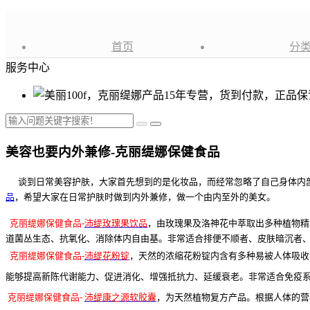
首页
分
服务中心
美容也要内外兼修-克丽缇娜保健食品
谈到日常美容护肤，大家首先想到的是化妆品，而经常忽略了自己身体内部
品
，希望大家在日常护肤时做到内外兼修，做一个由内至外的美女。
克丽缇娜保健食品-
沛缇玫瑰果饮品
，
由玫瑰果及洛神花中萃取出多种植物精
道菌丛生态、抗氧化、消除体内自由基。非常适合排便不顺者、皮肤暗沉者
克丽缇娜保健食品-
沛缇花粉锭
，天然的浓缩花粉锭内含有多种易被人体吸收
能够提高新陈代谢能力、促进消化、增强抵抗力、延缓衰老。非常适合免疫
克丽缇娜保健食品-
沛缇康之源软胶囊
，为天然植物复方产品。根据人体的营