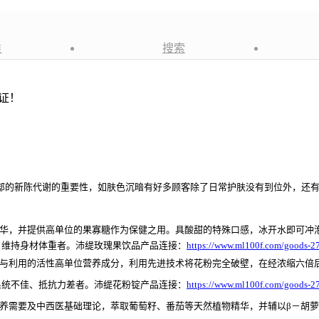
类
搜索
的新陈代谢的重要性，如肤色沉暗有好多顾客除了日常护肤没有到位外，还有
华，并提供高单位的果寡糖作为保健之用。具酸甜的特殊口感，冰开水即可冲
、维持身材体重者。
沛缇玫瑰果饮品
产品连接：
https://www.ml100f.com/goods-2
与利用的活性高单位营养成分，利用先进技术将花粉完全破壁，在经浓缩六倍
系统不佳、抵抗力差者。
沛缇花粉锭产品连接：
https://www.ml100f.com/goods-2
养需要及中西医基础理论，萃取葡萄籽、番茄等天然植物精华，并辅以β－胡