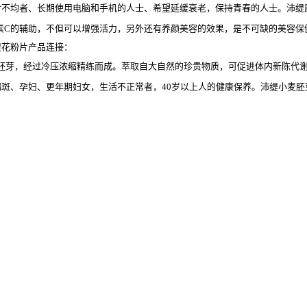
食不均者、长期使用电脑和手机的人士、希望延缓衰老，保持青春的人士。
沛缇
素
C
的辅助，不但可以增强活力，另外还有养颜美容的效果，是不可缺的美容保
缇花粉片
产品连接：
胚芽，经过冷压浓缩精练而成。萃取自大自然的珍贵物质，可促进体内新陈代
褐斑、孕妇、更年期妇女，生活不正常者，
40
岁以上人的健康保养。
沛缇小麦胚